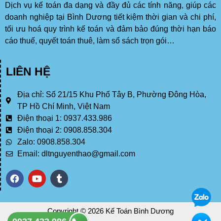
Dịch vụ kế toán đa dạng và đầy đủ các tính năng, giúp các
doanh nghiệp tại Bình Dương tiết kiệm thời gian và chi phí,
tối ưu hoá quy trình kế toán và đảm bảo đúng thời hạn báo
cáo thuế, quyết toán thuê, làm sổ sách trọn gói…
LIÊN HỆ
Địa chỉ: Số 21/15 Khu Phố Tây B, Phường Đông Hòa,
TP Hồ Chí Minh, Việt Nam
Điện thoại 1: 0937.433.986
Điện thoại 2: 0908.858.304
Zalo: 0908.858.304
Email: dltnguyenthao@gmail.com
F
Y
T
a
o
u
c
u
m
e
t
b
b
u
l
Copyright © 2026 Kế Toán Bình Dương
o
b
r